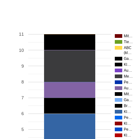
11
Mit…
Tie…
ABC
10
(kl…
Ga…
Kl…
9
Au…
Me…
8
Pe…
Au…
Mit…
7
Ga…
Br…
Kl…
6
Pe…
Kl…
5
Pe…
Kl…