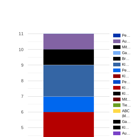
11
Pe…
Au…
Mit…
10
Ga…
Br…
Kl…
9
Pe…
Kl…
8
Pe…
Kl…
Kl…
7
Mit…
Tie…
ABC
6
(kl…
Ga…
5
Kl…
Au…