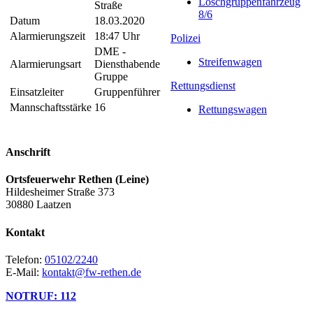
Löschgruppenfahrzeug
Straße
8/6
Datum
18.03.2020
Alarmierungszeit
18:47 Uhr
Polizei
DME -
Streifenwagen
Alarmierungsart
Diensthabende
Gruppe
Rettungsdienst
Einsatzleiter
Gruppenführer
Mannschaftsstärke
16
Rettungswagen
Anschrift
Ortsfeuerwehr Rethen (Leine)
Hildesheimer Straße 373
30880 Laatzen
Kontakt
Telefon:
05102/2240
E-Mail:
kontakt@fw-rethen.de
NOTRUF: 112