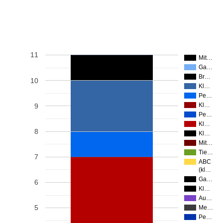
11
Mit…
Ga…
Br…
10
Kl…
Pe…
Kl…
9
Pe…
Kl…
8
Kl…
Mit…
Tie…
7
ABC
(kl…
Ga…
6
Kl…
Au…
5
Me…
Pe…