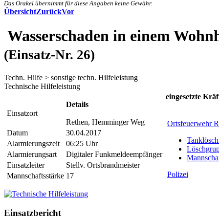
Das Orakel übernimmt für diese Angaben keine Gewähr.
Übersicht
Zurück
Vor
Wasserschaden in einem Wohn
(Einsatz-Nr. 26)
Techn. Hilfe > sonstige techn. Hilfeleistung
Technische Hilfeleistung
eingesetzte Kräf
Details
Einsatzort
Rethen, Hemminger Weg
Ortsfeuerwehr R
Datum
30.04.2017
Tanklösch
Alarmierungszeit
06:25 Uhr
Löschgrup
Alarmierungsart
Digitaler Funkmeldeempfänger
Mannschaf
Einsatzleiter
Stellv. Ortsbrandmeister
Polizei
Mannschaftsstärke
17
Einsatzbericht