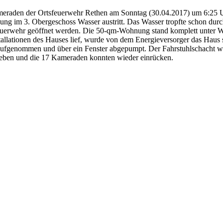
raden der Ortsfeuerwehr Rethen am Sonntag (30.04.2017) um 6:25 U
 im 3. Obergeschoss Wasser austritt. Das Wasser tropfte schon durc
Feuerwehr geöffnet werden. Die 50-qm-Wohnung stand komplett unter W
tallationen des Hauses lief, wurde von dem Energieversorger das Haus s
ufgenommen und über ein Fenster abgepumpt. Der Fahrstuhlschacht w
geben und die 17 Kameraden konnten wieder einrücken.