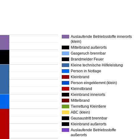
Auslaufende Betriebsstoffe innerorts
(klein)
Mittelbrand außerorts
Gasgeruch brennbar
Brandmelder Feuer
Kleine technische Hilfeleistung
Person in Notlage
Kleinbrand
Person eingeklemmt (klein)
Kleinstbrand
Kleinbrand innerorts
Mittelbrand
Tierrettung Kleintiere
ABC (klein)
Gausaustritt brennbar
Kleinbrand außerorts
Auslaufende Betriebsstoffe
außerorts